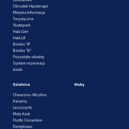
Ośrodek Hipoterapii
Miejska Informacja
Turystyczna
Skatepark
Hala Gier
Hala LA
Boisko "A"
Boisko "B"
Pozostałe obiekty
System rezerwacji
boisk
Dzielnice
Kluby
Chwarzno-Wiczlino
Karwiny
Leszczynki
Mały Kack
Pustki Cisowskie-
Demptowo