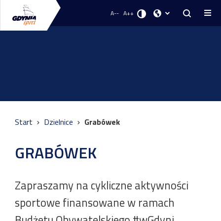
A--
A++
Start
Dzielnice
Grabówek
GRABÓWEK
Zapraszamy na cykliczne aktywności
sportowe finansowane w ramach
Budżetu Obywatelskiego #wGdyni.