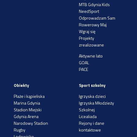
MTB Gdynia Kids
NeedSport
Odprowadzam Sam
Rowerowy Maj
Wgraj się
Projekty
zrealizowane
Aktywne lato
GOAL
PACE
Obiekty
Sport szkolny
Plaże i kąpieliska
Igrzyska dzieci
Marina Gdynia
Igrzyska Młodzieży
Stadion Miejski
Szkolnej
Gdynia Arena
Licealiada
Narodowy Stadion
Rejony i dane
Rugby
kontaktowe
Lodowisko