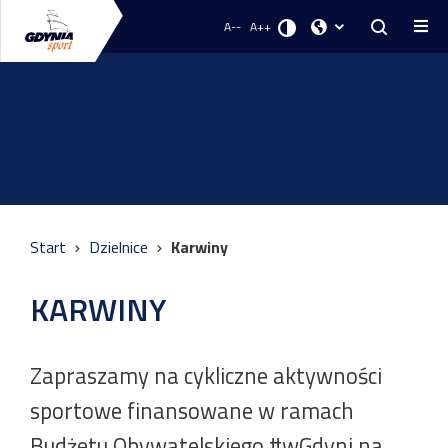
A--
A++
Start
Dzielnice
Karwiny
KARWINY
Zapraszamy na cykliczne aktywności
sportowe finansowane w ramach
Budżetu Obywatelskiego #wGdyni na