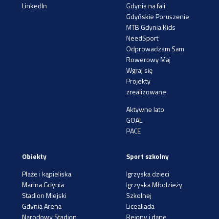
LinkedIn
Gdynia na fali
Gdyńskie Poruszenie
MTB Gdynia Kids
NeedSport
Odprowadzam Sam
Rowerowy Maj
Wgraj się
Projekty
zrealizowane
Aktywne lato
GOAL
PACE
Obiekty
Sport szkolny
Plaże i kąpieliska
Igrzyska dzieci
Marina Gdynia
Igrzyska Młodzieży
Stadion Miejski
Szkolnej
Gdynia Arena
Licealiada
Narodowy Stadion
Rejony i dane