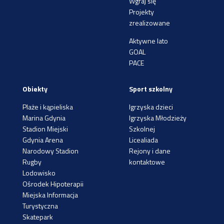
Wgraj się
Projekty
zrealizowane
Aktywne lato
GOAL
PACE
Obiekty
Sport szkolny
Plaże i kąpieliska
Igrzyska dzieci
Marina Gdynia
Igrzyska Młodzieży
Stadion Miejski
Szkolnej
Gdynia Arena
Licealiada
Narodowy Stadion
Rejony i dane
Rugby
kontaktowe
Lodowisko
Ośrodek Hipoterapii
Miejska Informacja
Turystyczna
Skatepark