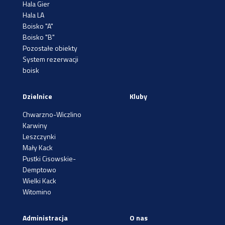
Hala Gier
Hala LA
Boisko "A"
Boisko "B"
Pozostałe obiekty
System rezerwacji
boisk
Dzielnice
Kluby
Chwarzno-Wiczlino
Karwiny
Leszczynki
Mały Kack
Pustki Cisowskie-
Demptowo
Wielki Kack
Witomino
Administracja
O nas