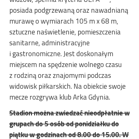
posiada podgrzewaną oraz nawadnianą
murawę o wymiarach 105 m x 68 m,
sztuczne naświetlenie, pomieszczenia
sanitarne, administracyjne
i gastronomiczne. Jest doskonałym
miejscem na spędzenie wolnego czasu
z rodziną oraz znajomymi podczas
widowisk piłkarskich. Na obiekcie swoje
mecze rozgrywa klub Arka Gdynia.
Stadion można zwiedzać nieodpłatnie w
grupach do 5 osób od ponidziałku do
piątku w godzinach od 8.00 do 15.00. W