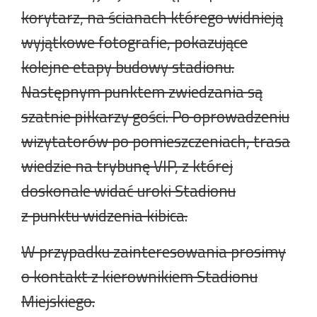
korytarz, na ścianach którego widnieją
wyjątkowe fotografie, pokazujące
kolejne etapy budowy stadionu.
Następnym punktem zwiedzania są
szatnie piłkarzy gości. Po oprowadzeniu
wizytatorów po pomieszczeniach, trasa
wiedzie na trybunę VIP, z której
doskonale widać uroki Stadionu
z punktu widzenia kibica.
W przypadku zainteresowania prosimy
o kontakt z kierownikiem Stadionu
Miejskiego.