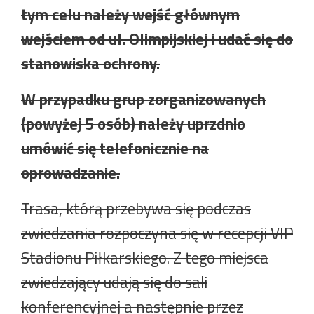
tym celu należy wejść głównym
wejściem od ul. Olimpijskiej i udać się do
stanowiska ochrony.
W przypadku grup zorganizowanych
(powyżej 5 osób) należy uprzdnio
umówić się telefonicznie na
oprowadzanie.
Trasa, którą przebywa się podczas
zwiedzania rozpoczyna się w recepcji VIP
Stadionu Piłkarskiego. Z tego miejsca
zwiedzający udają się do sali
konferencyjnej a następnie przez