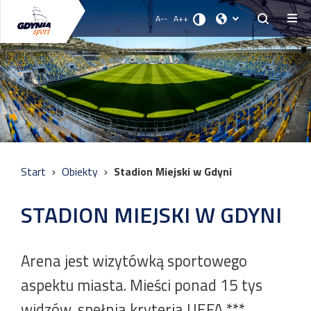
A--
A++
Start
Obiekty
Stadion Miejski w Gdyni
STADION MIEJSKI W GDYNI
Arena jest wizytówką sportowego
aspektu miasta. Mieści ponad 15 tys
widzów, spełnia kryteria UEFA ***,