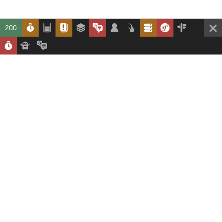
200
Aktualności
Projekty
Facebook
3x3 Gdynia
Twitter
Aktywna Plaża
Instagram
Do pracy jadę
YouTube
rowerem
LinkedIn
Gdynia na fali
Gdyńskie Poruszenie
MTB Gdynia Kids
NeedSport