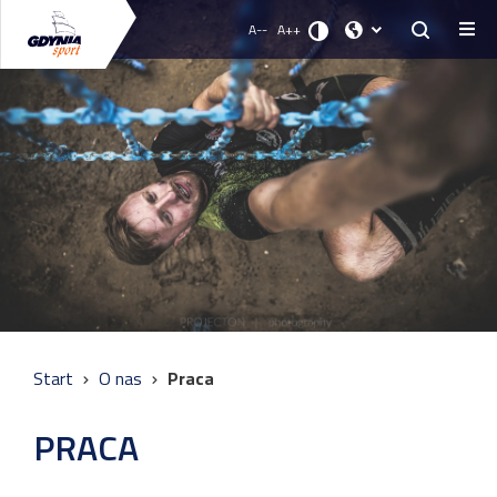
A--
A++
Start
O nas
Praca
PRACA