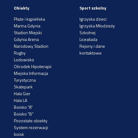
Obiekty
Sport szkolny
Plaże i kąpieliska
Igrzyska dzieci
Marina Gdynia
Igrzyska Młodzieży
Stadion Miejski
Szkolnej
Gdynia Arena
Licealiada
Narodowy Stadion
Rejony i dane
Rugby
kontaktowe
Lodowisko
Ośrodek Hipoterapii
Miejska Informacja
Turystyczna
Skatepark
Hala Gier
Hala LA
Boisko "A"
Boisko "B"
Pozostałe obiekty
System rezerwacji
boisk