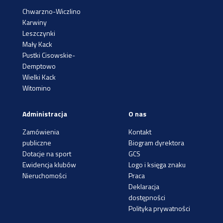
Chwarzno-Wiczlino
Karwiny
Leszczynki
Mały Kack
Pustki Cisowskie-
Demptowo
Wielki Kack
Witomino
Administracja
O nas
Zamówienia
Kontakt
publiczne
Biogram dyrektora
Dotacje na sport
GCS
Ewidencja klubów
Logo i księga znaku
Nieruchomości
Praca
Deklaracja
dostępności
Polityka prywatności