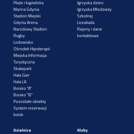
Plaże i kąpieliska
Igrzyska dzieci
Marina Gdynia
Igrzyska Młodzieży
Stadion Miejski
Szkolnej
Gdynia Arena
Licealiada
Narodowy Stadion
Rejony i dane
Rugby
kontaktowe
Lodowisko
Ośrodek Hipoterapii
Miejska Informacja
Turystyczna
Skatepark
Hala Gier
Hala LA
Boisko "A"
Boisko "B"
Pozostałe obiekty
System rezerwacji
boisk
Dzielnice
Kluby