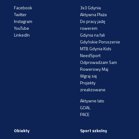
Facebook
3x3 Gdynia
Twitter
Aktywna Plaża
Instagram
Do pracy jadę
YouTube
rowerem
LinkedIn
Gdynia na fali
Gdyńskie Poruszenie
MTB Gdynia Kids
NeedSport
Odprowadzam Sam
Rowerowy Maj
Wgraj się
Projekty
zrealizowane
Aktywne lato
GOAL
PACE
Obiekty
Sport szkolny